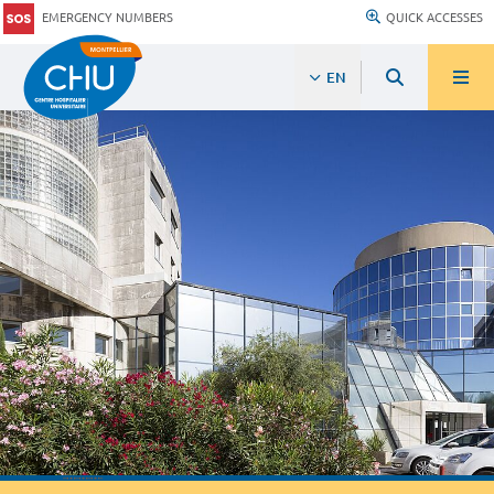
EMERGENCY NUMBERS
QUICK ACCESSES
EN