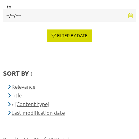
to
FILTER BY DATE
SORT BY :
Relevance
Title
[Content type]
Last modification date