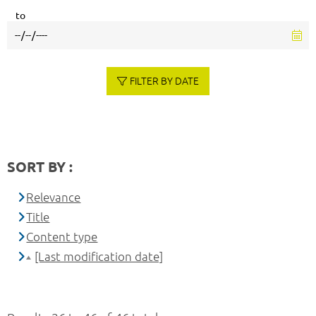
to
FILTER BY DATE
SORT BY :
Relevance
Title
Content type
[Last modification date]