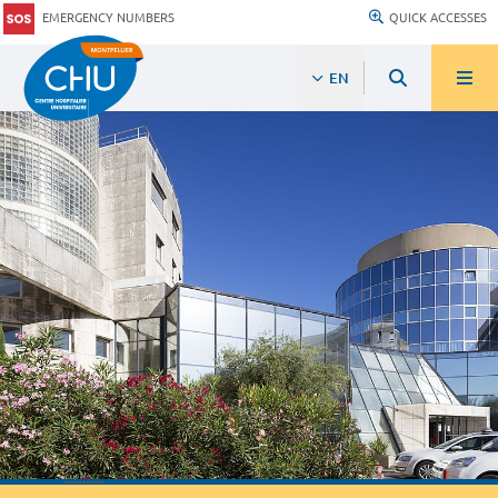
EMERGENCY NUMBERS
QUICK ACCESSES
EN