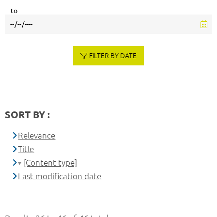
to
FILTER BY DATE
SORT BY :
Relevance
Title
[Content type]
Last modification date