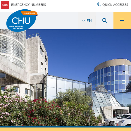
EMERGENCY NUMBERS
QUICK ACCESSES
EN