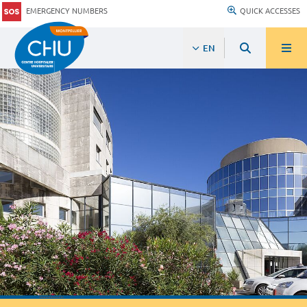
EMERGENCY NUMBERS
QUICK ACCESSES
EN