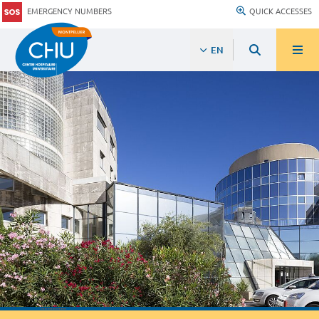
EMERGENCY NUMBERS
QUICK ACCESSES
EN