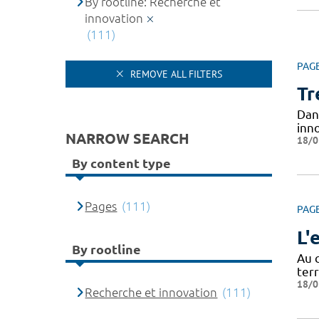
By rootline: Recherche et
innovation
(111)
PAG
REMOVE ALL FILTERS
Tr
Dan
inno
NARROW SEARCH
18/0
By content type
Pages
(111)
PAG
L'
By rootline
Au 
ter
18/0
Recherche et innovation
(111)