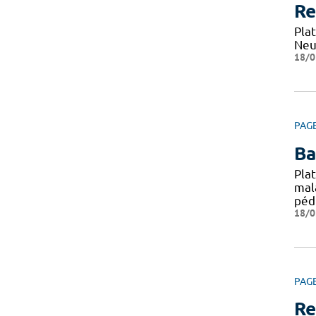
Re
Pla
Neu
18/0
PAG
Ba
Pla
mal
péd
18/0
PAG
Re