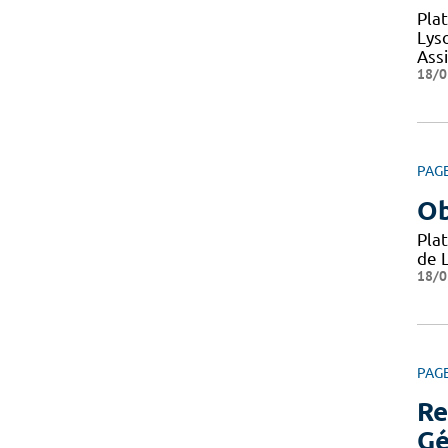
Pla
Lys
Ass
18/0
PAG
Ob
Pla
de 
18/0
PAG
Re
Gé