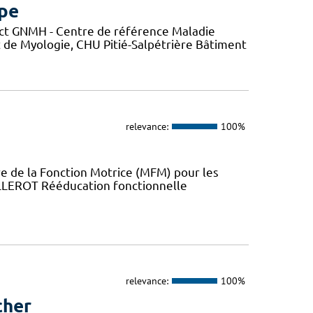
mpe
ct GNMH - Centre de référence Maladie
t de Myologie, CHU Pitié-Salpétrière Bâtiment
relevance:
100%
 de la Fonction Motrice (MFM) pour les
ILLEROT Rééducation fonctionnelle
relevance:
100%
cher