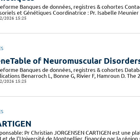
teforme Banques de données, registres & cohortes Conta
soriels et Génétiques Coordinatrice : Pr. Isabelle Meunie
2/2026 15:25
ES
neTable of Neuromuscular Disorder
teforme Banques de données, registres & cohortes Data
lications Benarroch L, Bonne G, Rivier F, Hamroun D. The
2/2026 15:25
ES
ARTIGEN
ponsable: Pr Christian JORGENSEN CARTIGEN est une plat
et de l’Université de Montpellier, financée par la région 