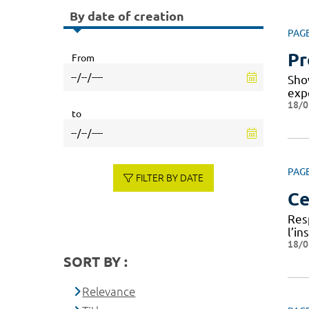
By date of creation
PAG
Pr
From
Sho
expe
18/0
to
PAG
FILTER BY DATE
Ce
Res
l’i
18/0
SORT BY :
Relevance