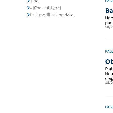
Title
PAG
[Content type]
Ba
Last modification date
Une
pou
18/0
PAG
Ob
Pla
Neu
dia
18/0
PAG