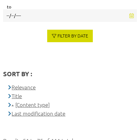
to
FILTER BY DATE
SORT BY :
Relevance
Title
[Content type]
Last modification date