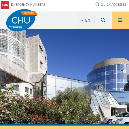
EMERGENCY NUMBERS
QUICK ACCESSES
EN