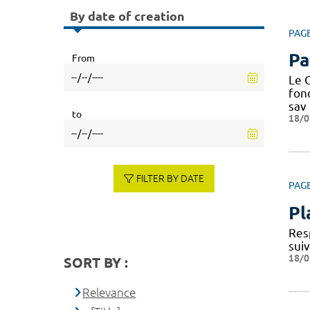
By date of creation
PAG
Pa
From
Le C
fond
sav
to
18/0
FILTER BY DATE
PAG
Pl
Res
sui
18/0
SORT BY :
Relevance