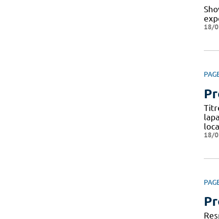
Sho
expe
18/0
PAG
Pr
Tit
lap
loca
18/0
PAG
Pr
Res