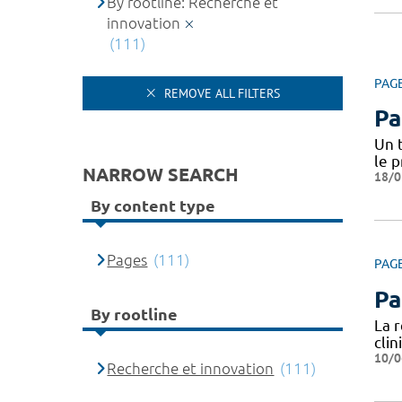
By rootline: Recherche et
innovation
(111)
PAG
REMOVE ALL FILTERS
Pa
Un 
le 
NARROW SEARCH
18/0
By content type
Pages
(111)
PAG
Pa
By rootline
La 
cli
10/0
Recherche et innovation
(111)