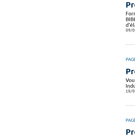
Pr
For
BIB
d’é
09/0
PAG
Pr
Vou
Indu
18/0
PAG
Pr