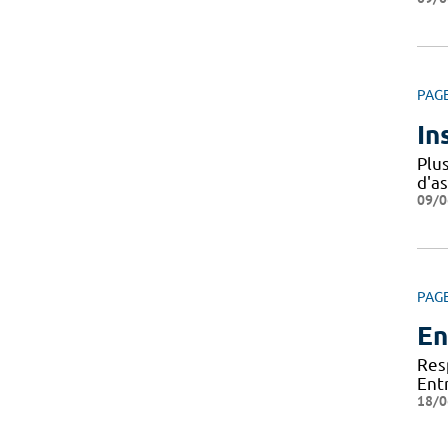
PAG
In
Plu
d'a
09/0
PAG
En
Res
Ent
18/0