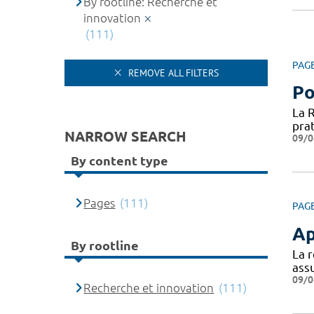
By rootline: Recherche et
innovation
(111)
PAG
REMOVE ALL FILTERS
Po
La 
prat
NARROW SEARCH
09/0
By content type
Pages
(111)
PAG
Ap
By rootline
La 
assu
09/0
Recherche et innovation
(111)