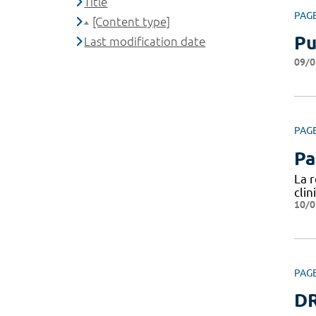
Title
PAG
[Content type]
Pu
Last modification date
09/0
PAG
Pa
La 
cli
10/0
PAG
DR