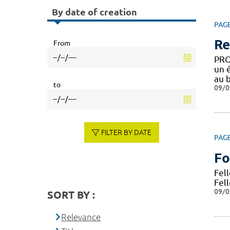
By date of creation
PAG
Re
From
PRO
un 
au 
to
09/0
FILTER BY DATE
PAG
Fo
Fel
Fell
09/0
SORT BY :
Relevance