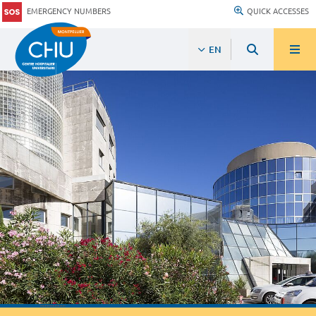
EMERGENCY NUMBERS
QUICK ACCESSES
EN