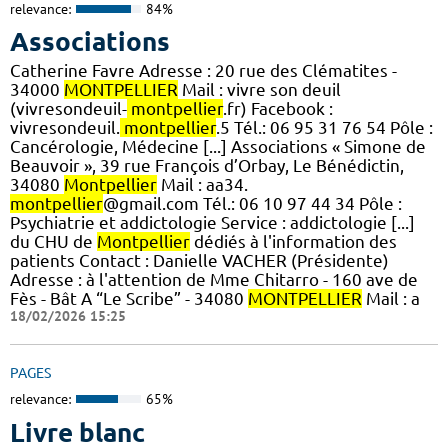
relevance:
84%
Associations
Catherine Favre Adresse : 20 rue des Clématites -
34000
MONTPELLIER
Mail : vivre son deuil
(vivresondeuil-
montpellier
.fr) Facebook :
vivresondeuil.
montpellier
.5 Tél.: 06 95 31 76 54 Pôle :
Cancérologie, Médecine [...] Associations « Simone de
Beauvoir », 39 rue François d’Orbay, Le Bénédictin,
34080
Montpellier
Mail : aa34.
montpellier
@gmail.com Tél.: 06 10 97 44 34 Pôle :
Psychiatrie et addictologie Service : addictologie [...]
du CHU de
Montpellier
dédiés à l'information des
patients Contact : Danielle VACHER (Présidente)
Adresse : à l'attention de Mme Chitarro - 160 ave de
Fès - Bât A “Le Scribe” - 34080
MONTPELLIER
Mail : a
18/02/2026 15:25
PAGES
relevance:
65%
Livre blanc