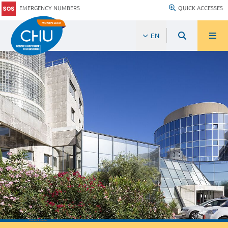
EMERGENCY NUMBERS
QUICK ACCESSES
EN