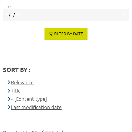
to
FILTER BY DATE
SORT BY :
Relevance
Title
[Content type]
Last modification date