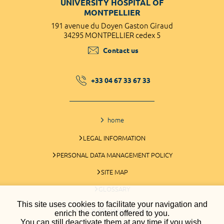
UNIVERSITY HOSPITAL OF
MONTPELLIER
191 avenue du Doyen Gaston Giraud
34295 MONTPELLIER cedex 5
Contact us
+33 04 67 33 67 33
home
LEGAL INFORMATION
PERSONAL DATA MANAGEMENT POLICY
SITE MAP
GLOSSARY
This site uses cookies to facilitate your navigation and
COOKIES MANAGEMENT
enrich the content offered to you.
You can still deactivate them at any time if you wish.