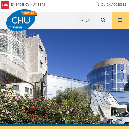
EMERGENCY NUMBERS
QUICK ACCESSES
EN