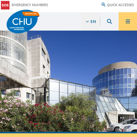
EMERGENCY NUMBERS
QUICK ACCESSES
EN