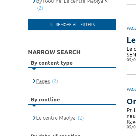
By rootline: Le centre Maolya
(2)
REMOVE ALL FILTERS
PAG
Le
Le c
NARROW SEARCH
SEN
05/0
By content type
Pages
(2)
PAG
By rootline
Or
Pr.
neu
Le centre Maolya
(2)
Rav
05/0