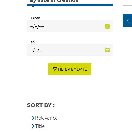
By date of creation
From
to
FILTER BY DATE
SORT BY :
Relevance
Title