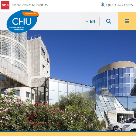
EMERGENCY NUMBERS
QUICK ACCESSES
EN