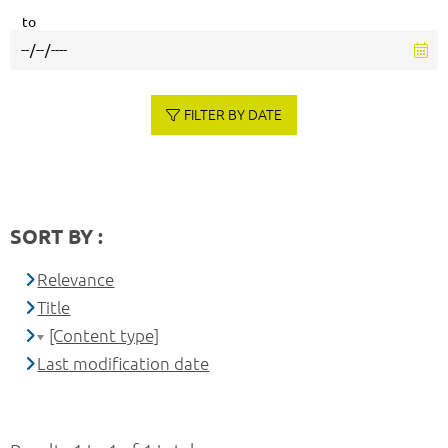
to
FILTER BY DATE
SORT BY :
Relevance
Title
[Content type]
Last modification date