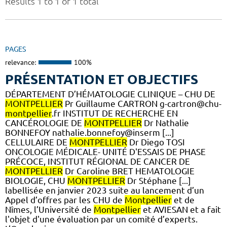
Results 1 to 1 of 1 total
PAGES
relevance:
100%
PRÉSENTATION ET OBJECTIFS
DÉPARTEMENT D’HÉMATOLOGIE CLINIQUE – CHU DE
MONTPELLIER
Pr Guillaume CARTRON g-cartron@chu-
montpellier
.fr INSTITUT DE RECHERCHE EN
CANCÉROLOGIE DE
MONTPELLIER
Dr Nathalie
BONNEFOY nathalie.bonnefoy@inserm [...]
CELLULAIRE DE
MONTPELLIER
Dr Diego TOSI
ONCOLOGIE MÉDICALE- UNITÉ D'ESSAIS DE PHASE
PRÉCOCE, INSTITUT RÉGIONAL DE CANCER DE
MONTPELLIER
Dr Caroline BRET HEMATOLOGIE
BIOLOGIE, CHU
MONTPELLIER
Dr Stéphane [...]
labellisée en janvier 2023 suite au lancement d’un
Appel d’offres par les CHU de
Montpellier
et de
Nîmes, l’Université de
Montpellier
et AVIESAN et a fait
l'objet d'une évaluation par un comité d’experts.