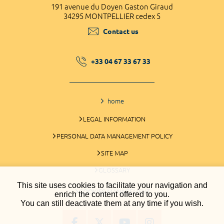
191 avenue du Doyen Gaston Giraud
34295 MONTPELLIER cedex 5
Contact us
+33 04 67 33 67 33
home
LEGAL INFORMATION
PERSONAL DATA MANAGEMENT POLICY
SITE MAP
GLOSSARY
This site uses cookies to facilitate your navigation and
COOKIES MANAGEMENT
enrich the content offered to you.
You can still deactivate them at any time if you wish.