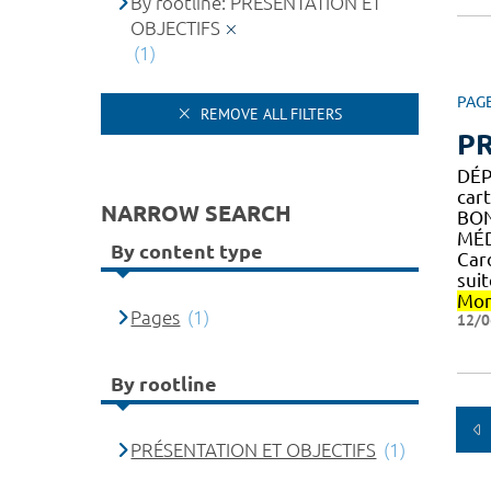
By rootline: PRÉSENTATION ET
OBJECTIFS
(1)
PAG
REMOVE ALL FILTERS
PR
DÉP
car
NARROW SEARCH
BON
MÉD
By content type
Car
sui
Mon
Pages
(1)
12/0
By rootline
PRÉSENTATION ET OBJECTIFS
(1)