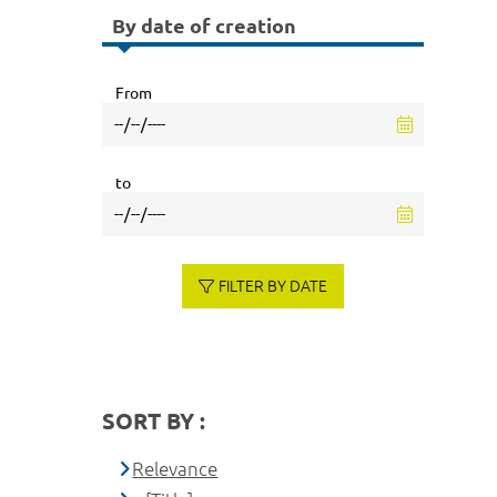
By date of creation
From
to
FILTER BY DATE
SORT BY :
Relevance