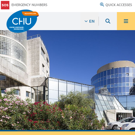
EMERGENCY NUMBERS
QUICK ACCESSES
EN