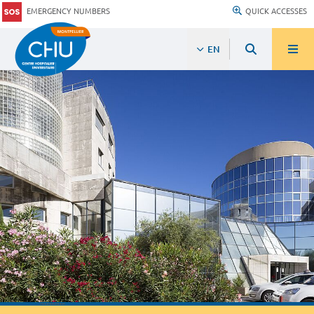
EMERGENCY NUMBERS
QUICK ACCESSES
EN