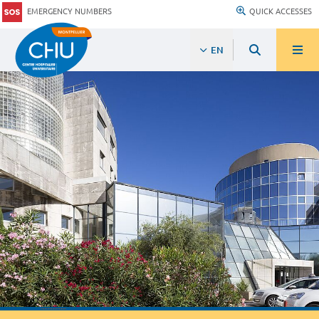
EMERGENCY NUMBERS
QUICK ACCESSES
EN