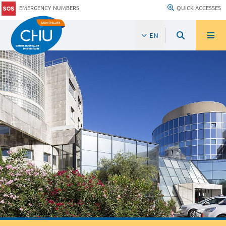
EMERGENCY NUMBERS
QUICK ACCESSES
EN