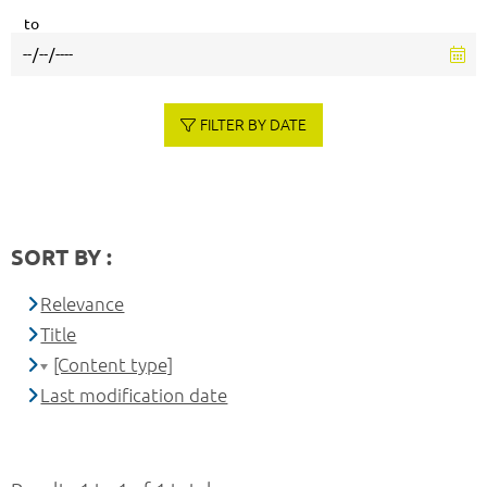
to
FILTER BY DATE
SORT BY :
Relevance
Title
[Content type]
Last modification date