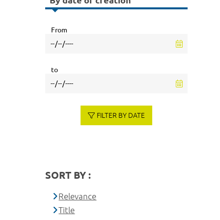
By date of creation
From
to
FILTER BY DATE
SORT BY :
Relevance
Title