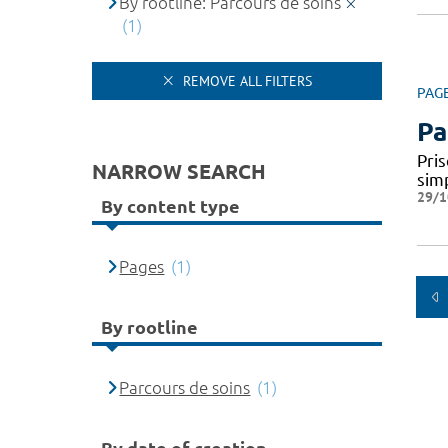
By rootline: Parcours de soins
(1)
REMOVE ALL FILTERS
PAG
Pa
Pris
NARROW SEARCH
simp
29/1
By content type
Pages
(1)
By rootline
Parcours de soins
(1)