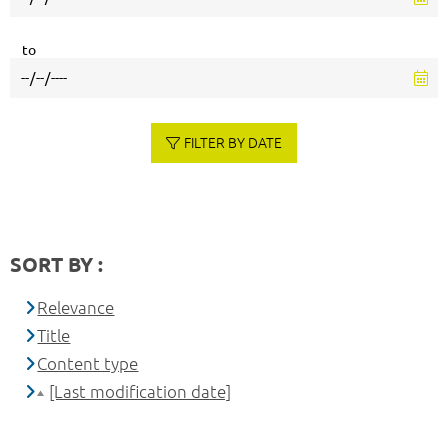
to
FILTER BY DATE
SORT BY :
Relevance
Title
Content type
[Last modification date]