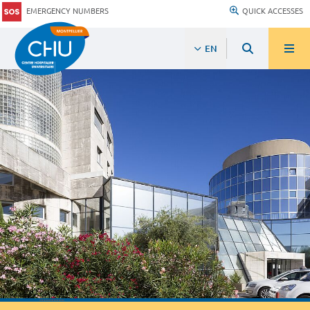
EMERGENCY NUMBERS
QUICK ACCESSES
EN