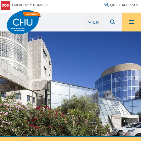
EMERGENCY NUMBERS
QUICK ACCESSES
EN