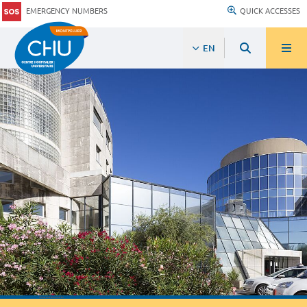
EMERGENCY NUMBERS
QUICK ACCESSES
EN