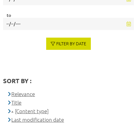
to
FILTER BY DATE
SORT BY :
Relevance
Title
[Content type]
Last modification date