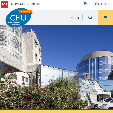
EMERGENCY NUMBERS
QUICK ACCESSES
EN