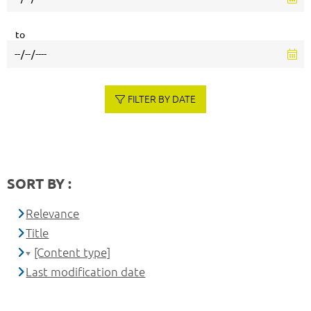
to
FILTER BY DATE
SORT BY :
Relevance
Title
[Content type]
Last modification date