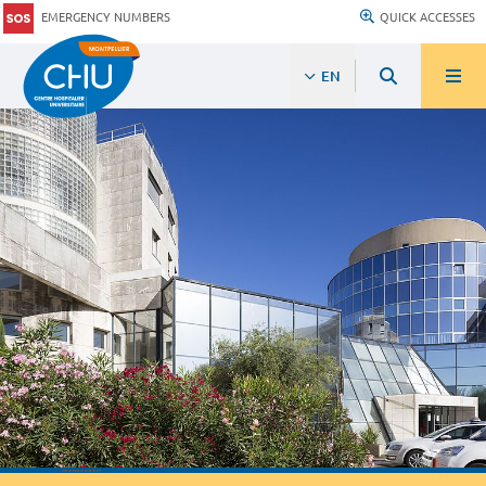
EMERGENCY NUMBERS
QUICK ACCESSES
EN