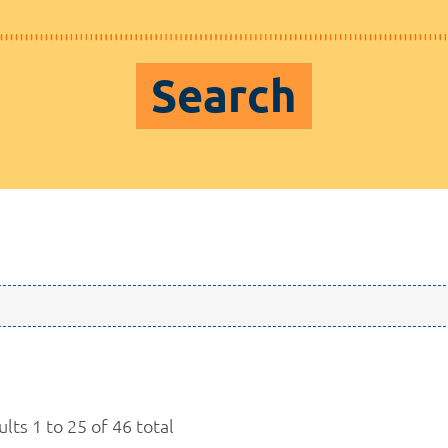
Search
lts 1 to 25 of 46 total