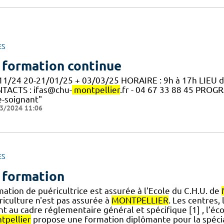
ES
 formation continue
11/24 20-21/01/25 + 03/03/25 HORAIRE : 9h à 17h LIEU 
TACTS : ifas@chu-
montpellier
.fr - 04 67 33 88 45 PRO
e-soignant"
3/2024 11:06
ES
 formation
ation de puéricultrice est assurée à l'Ecole du C.H.U. de
riculture n'est pas assurée à
MONTPELLIER
. Les centres,
] nt au cadre réglementaire général et spécifique [1] , l’é
tpellier
propose une formation diplômante pour la spéciali