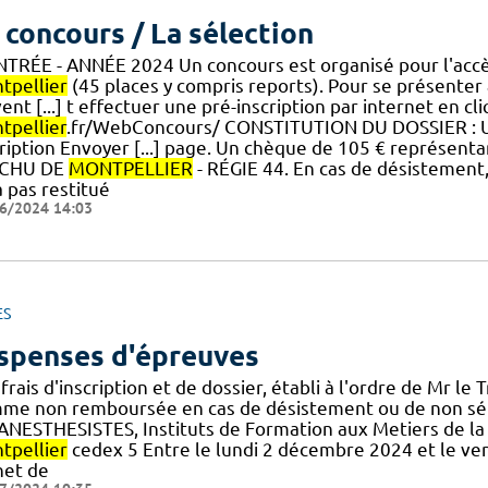
 concours / La sélection
NTRÉE - ANNÉE 2024 Un concours est organisé pour l'accès 
tpellier
(45 places y compris reports). Pour se présenter
ent [...] t effectuer une pré-inscription par internet en cliq
tpellier
.fr/WebConcours/ CONSTITUTION DU DOSSIER : Un
ription Envoyer [...] page. Un chèque de 105 € représentant
. CHU DE
MONTPELLIER
- RÉGIE 44. En cas de désistement, 
 pas restitué
6/2024 14:03
ES
spenses d'épreuves
frais d'inscription et de dossier, établi à l'ordre de Mr le
me non remboursée en cas de désistement ou de non séle
.] ANESTHESISTES, Instituts de Formation aux Metiers de 
tpellier
cedex 5 Entre le lundi 2 décembre 2024 et le ve
het de