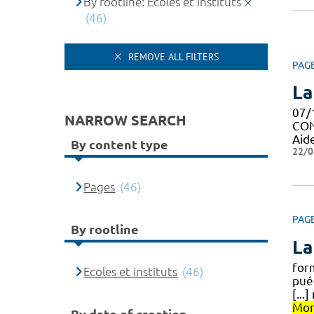
By rootline: Ecoles et instituts
(46)
REMOVE ALL FILTERS
PAG
La
07/
NARROW SEARCH
CON
Aid
By content type
22/0
Pages
(46)
PAG
By rootline
La
form
Ecoles et instituts
(46)
pué
[...
Mon