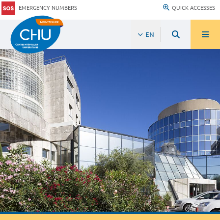
EMERGENCY NUMBERS
QUICK ACCESSES
EN