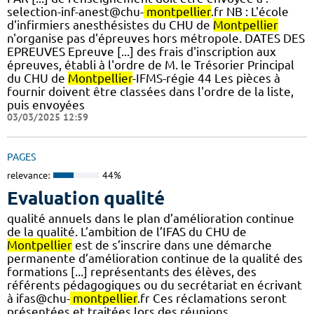
selection-inf-anest@chu-
montpellier
.fr NB : L'école
d'infirmiers anesthésistes du CHU de
Montpellier
n'organise pas d'épreuves hors métropole. DATES DES
EPREUVES Epreuve [...] des frais d'inscription aux
épreuves, établi à l'ordre de M. le Trésorier Principal
du CHU de
Montpellier
-IFMS-régie 44 Les pièces à
fournir doivent être classées dans l'ordre de la liste,
puis envoyées
03/03/2025 12:59
PAGES
relevance:
44%
Evaluation qualité
qualité annuels dans le plan d’amélioration continue
de la qualité. L’ambition de l’IFAS du CHU de
Montpellier
est de s’inscrire dans une démarche
permanente d’amélioration continue de la qualité des
formations [...] représentants des élèves, des
référents pédagogiques ou du secrétariat en écrivant
à ifas@chu-
montpellier
.fr Ces réclamations seront
présentées et traitées lors des réunions