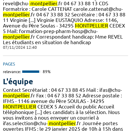
revel@chu-
montpellier
.fr 04 67 33 88 13 CDS
Formatrice : Carole CATTENAT carole.cattenat@chu-
montpellier
.fr 04 67 33 88 32 Secrétaire : 04 67 33 88
11 Virginie [...] Virginie EUSTAQUIO Adresse: 1146,
Avenue du Père Soulas - 34295
MONTPELLIER
CEDEX
5 Mail: formation-prep-pharm-hosp@chu-
montpellier
.fr Correspondant handicap: Mme REVEL
Les étudiants en situation de handicap
07/11/2024 12:40
PAGES
relevance:
89%
L'équipe
Contact Secrétariat : 04 67 33 88 45 Mail : ifas@chu-
montpellier
.fr Fax : 04 67 33 88 52 Adresse postale :
IFMS - 1146 avenue du Père SOULAS - 34295
MONTPELLIER
CEDEX 5 Accueil du public Accueil
téléphonique [...] des candidats à la sélection. Nous
vous invitons à nous envoyer un courriel à
ifas.selection@chu-
montpellier
.fr Journée portes
ouvertes IFMS : le 29 janvier 2025 de 10h à 15h dans