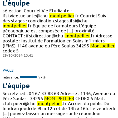
L'équipe
sélection. Courriel Vie Etudiante :
ifsi.vieetudiante@chu-
montpellier
.fr Courriel Suivi
des stages : coordination.stages.ifsi@chu-
montpellier
.fr Equipe de formateurs L'équipe
pédagogique est composée de [...] proximité.
CONTACT : ifsi.direction@chu-
montpellier
.fr Adresse
postale : Institut de Formation en Soins Infirmiers
(IFMS) 1146 avenue du Père Soulas 34295
Montpellier
cedex 5
25/10/2024 13:41
PAGES
relevance:
97%
L'équipe
Secrétariat : 04 67 33 88 63 Adresse : 1146, Avenue du
Père Soulas - 34295
MONTPELLIER
CEDEX 5 Mail :
cfph-pueri@chu-
montpellier
.fr Accueil du public Du
lundi au jeudi de 9h à 12h et de 14h à 16h. Le vendredi
[...] pouvez laisser un message sur le répondeur