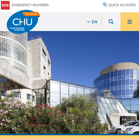
EMERGENCY NUMBERS
QUICK ACCESSES
EN