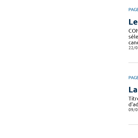
PAG
Le
CON
sél
can
22/0
PAG
La
Tit
d'ad
09/0