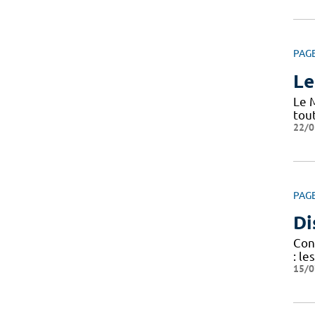
PAG
Le
Le 
tou
22/0
PAG
Di
Cond
: le
15/0