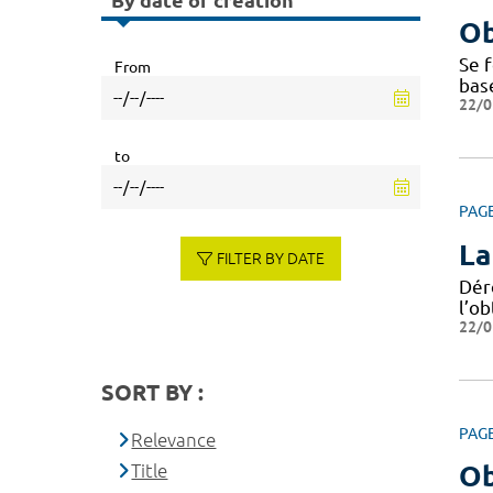
By date of creation
Ob
Se f
From
bas
22/0
to
PAG
La
FILTER BY DATE
Dér
l’ob
22/0
SORT BY :
PAG
Relevance
Title
Ob