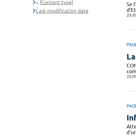
[Content type]
Se 
d’E
Last modification date
25/0
PAG
La
CON
comp
25/0
PAG
In
Att
d'u