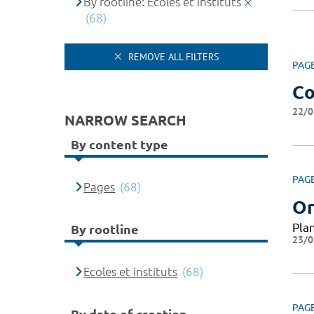
By rootline: Ecoles et instituts
(68)
REMOVE ALL FILTERS
PAG
Co
22/0
NARROW SEARCH
By content type
PAG
Pages
(68)
Or
Pla
By rootline
23/0
Ecoles et instituts
(68)
PAG