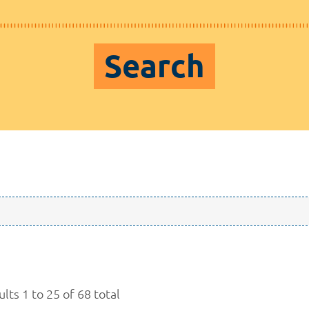
Search
lts 1 to 25 of 68 total