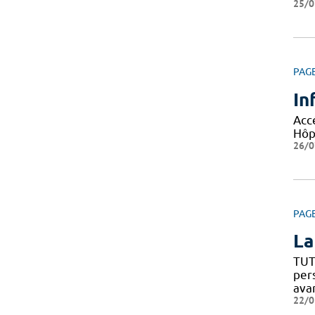
25/0
PAG
In
Accé
Hôpi
26/0
PAG
La
TUT
per
ava
22/0