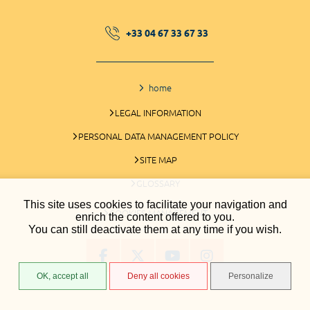
+33 04 67 33 67 33
home
LEGAL INFORMATION
PERSONAL DATA MANAGEMENT POLICY
SITE MAP
GLOSSARY
This site uses cookies to facilitate your navigation and
COOKIES MANAGEMENT
enrich the content offered to you.
You can still deactivate them at any time if you wish.
OK, accept all
Deny all cookies
Personalize