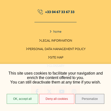
+33 04 67 33 67 33
home
LEGAL INFORMATION
PERSONAL DATA MANAGEMENT POLICY
SITE MAP
GLOSSARY
This site uses cookies to facilitate your navigation and
COOKIES MANAGEMENT
enrich the content offered to you.
You can still deactivate them at any time if you wish.
OK, accept all
Deny all cookies
Personalize