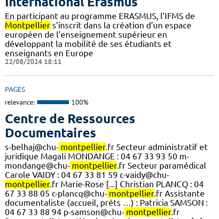
International Erasmus
En participant au programme ERASMUS, l’IFMS de
Montpellier
s’inscrit dans la création d’un espace
européen de l’enseignement supérieur en
développant la mobilité de ses étudiants et
enseignants en Europe
22/08/2024 18:11
PAGES
relevance:
100%
Centre de Ressources
Documentaires
s-belhaj@chu-
montpellier
.fr Secteur administratif et
juridique Magali MONDANGE : 04 67 33 93 50 m-
mondange@chu-
montpellier
.fr Secteur paramédical
Carole VAIDY : 04 67 33 81 59 c-vaidy@chu-
montpellier
.fr Marie-Rose [...] Christian PLANCQ : 04
67 33 88 05 c-plancq@chu-
montpellier
.fr Assistante
documentaliste (accueil, prêts …) : Patricia SAMSON :
04 67 33 88 94 p-samson@chu-
montpellier
.fr