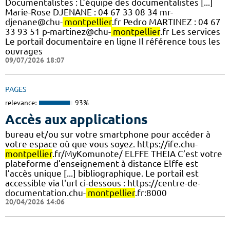
Documentalistes : L’équipe des documentalistes [...]
Marie-Rose DJENANE : 04 67 33 08 34 mr-
djenane@chu-
montpellier
.fr Pedro MARTINEZ : 04 67
33 93 51 p-martinez@chu-
montpellier
.fr Les services
Le portail documentaire en ligne Il référence tous les
ouvrages
09/07/2026 18:07
PAGES
relevance:
93%
Accès aux applications
bureau et/ou sur votre smartphone pour accéder à
votre espace où que vous soyez. https://ife.chu-
montpellier
.fr/MyKomunote/ ELFFE THEIA C’est votre
plateforme d’enseignement à distance Elffe est
l’accès unique [...] bibliographique. Le portail est
accessible via l'url ci-dessous : https://centre-de-
documentation.chu-
montpellier
.fr:8000
20/04/2026 14:06