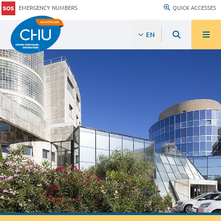
EMERGENCY NUMBERS
QUICK ACCESSES
EN