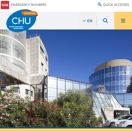
EMERGENCY NUMBERS
QUICK ACCESSES
EN