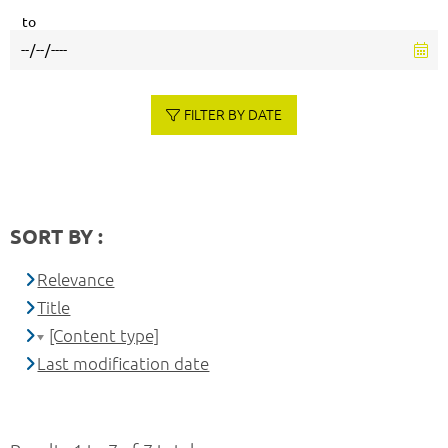
to
FILTER BY DATE
SORT BY :
Relevance
Title
[Content type]
Last modification date