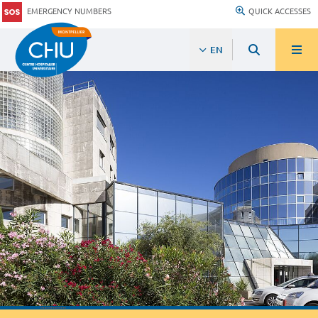
EMERGENCY NUMBERS
QUICK ACCESSES
EN