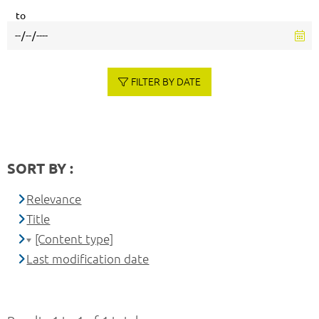
to
FILTER BY DATE
SORT BY :
Relevance
Title
[Content type]
Last modification date