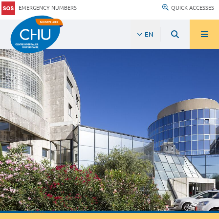
EMERGENCY NUMBERS
QUICK ACCESSES
EN