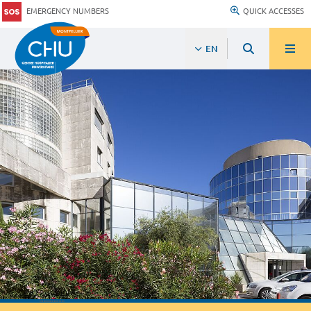
EMERGENCY NUMBERS
QUICK ACCESSES
EN