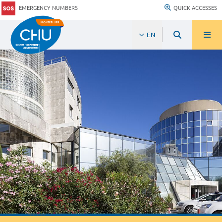
EMERGENCY NUMBERS
QUICK ACCESSES
EN