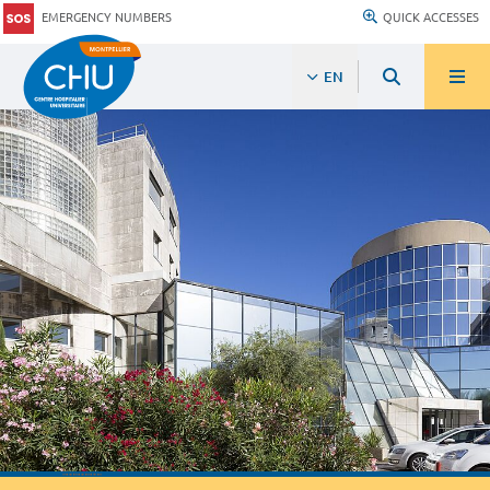
EMERGENCY NUMBERS
QUICK ACCESSES
EN