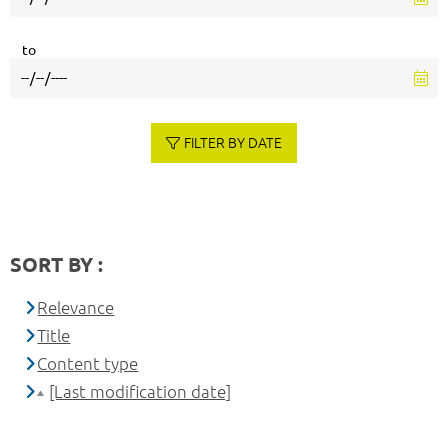
to
FILTER BY DATE
SORT BY :
Relevance
Title
Content type
[Last modification date]