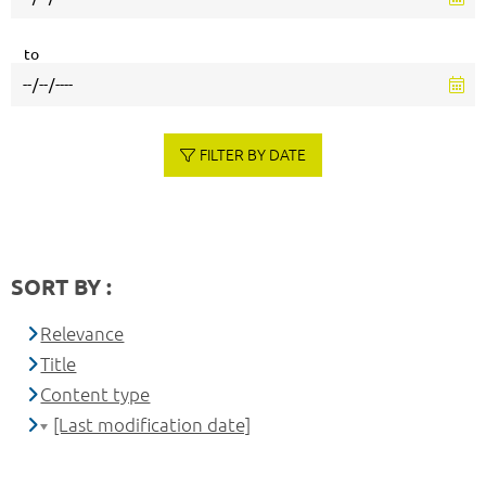
to
FILTER BY DATE
SORT BY :
Relevance
Title
Content type
[Last modification date]