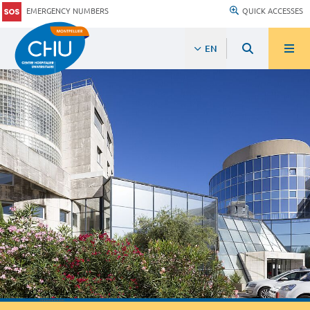
EMERGENCY NUMBERS
QUICK ACCESSES
EN