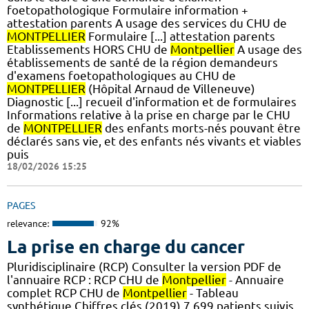
foetopathologique Formulaire information +
attestation parents A usage des services du CHU de
MONTPELLIER
Formulaire [...] attestation parents
Etablissements HORS CHU de
Montpellier
A usage des
établissements de santé de la région demandeurs
d'examens foetopathologiques au CHU de
MONTPELLIER
(Hôpital Arnaud de Villeneuve)
Diagnostic [...] recueil d'information et de formulaires
Informations relative à la prise en charge par le CHU
de
MONTPELLIER
des enfants morts-nés pouvant être
déclarés sans vie, et des enfants nés vivants et viables
puis
18/02/2026 15:25
PAGES
relevance:
92%
La prise en charge du cancer
Pluridisciplinaire (RCP) Consulter la version PDF de
l'annuaire RCP : RCP CHU de
Montpellier
- Annuaire
complet RCP CHU de
Montpellier
- Tableau
synthétique Chiffres clés (2019) 7 699 patients suivis