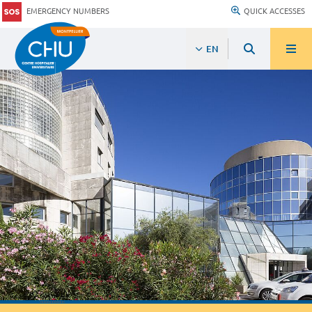
EMERGENCY NUMBERS
QUICK ACCESSES
EN