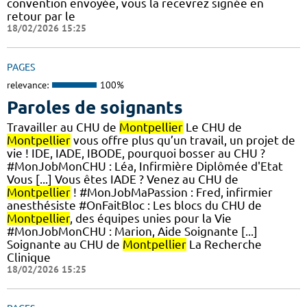
convention envoyée, vous la recevrez signée en
retour par le
18/02/2026 15:25
PAGES
relevance:
100%
Paroles de soignants
Travailler au CHU de
Montpellier
Le CHU de
Montpellier
vous offre plus qu’un travail, un projet de
vie ! IDE, IADE, IBODE, pourquoi bosser au CHU ?
#MonJobMonCHU : Léa, Infirmière Diplômée d'Etat
Vous [...] Vous êtes IADE ? Venez au CHU de
Montpellier
! #MonJobMaPassion : Fred, infirmier
anesthésiste #OnFaitBloc : Les blocs du CHU de
Montpellier
, des équipes unies pour la Vie
#MonJobMonCHU : Marion, Aide Soignante [...]
Soignante au CHU de
Montpellier
La Recherche
Clinique
18/02/2026 15:25