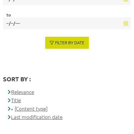
to
FILTER BY DATE
SORT BY :
Relevance
Title
[Content type]
Last modification date