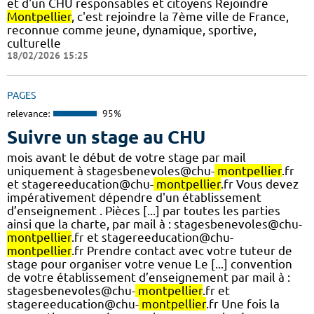
et d'un CHU responsables et citoyens Rejoindre
Montpellier
, c'est rejoindre la 7ème ville de France,
reconnue comme jeune, dynamique, sportive,
culturelle
18/02/2026 15:25
PAGES
relevance:
95%
Suivre un stage au CHU
mois avant le début de votre stage par mail
uniquement à stagesbenevoles@chu-
montpellier
.fr
et stagereeducation@chu-
montpellier
.fr Vous devez
impérativement dépendre d'un établissement
d’enseignement . Pièces [...] par toutes les parties
ainsi que la charte, par mail à : stagesbenevoles@chu-
montpellier
.fr et stagereeducation@chu-
montpellier
.fr Prendre contact avec votre tuteur de
stage pour organiser votre venue Le [...] convention
de votre établissement d’enseignement par mail à :
stagesbenevoles@chu-
montpellier
.fr et
stagereeducation@chu-
montpellier
.fr Une fois la