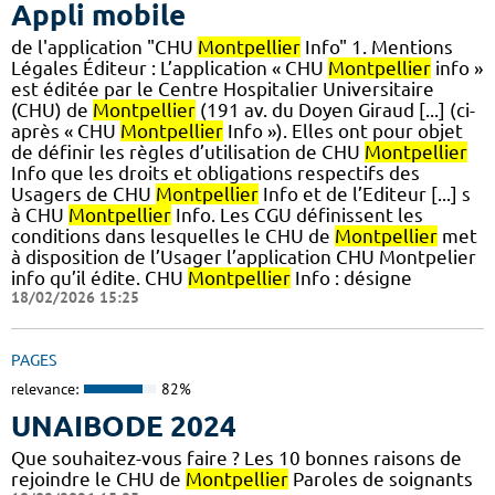
Appli mobile
de l'application "CHU
Montpellier
Info" 1. Mentions
Légales Éditeur : L’application « CHU
Montpellier
info »
est éditée par le Centre Hospitalier Universitaire
(CHU) de
Montpellier
(191 av. du Doyen Giraud [...] (ci-
après « CHU
Montpellier
Info »). Elles ont pour objet
de définir les règles d’utilisation de CHU
Montpellier
Info que les droits et obligations respectifs des
Usagers de CHU
Montpellier
Info et de l’Editeur [...] s
à CHU
Montpellier
Info. Les CGU définissent les
conditions dans lesquelles le CHU de
Montpellier
met
à disposition de l’Usager l’application CHU Montpelier
info qu’il édite. CHU
Montpellier
Info : désigne
18/02/2026 15:25
PAGES
relevance:
82%
UNAIBODE 2024
Que souhaitez-vous faire ? Les 10 bonnes raisons de
rejoindre le CHU de
Montpellier
Paroles de soignants