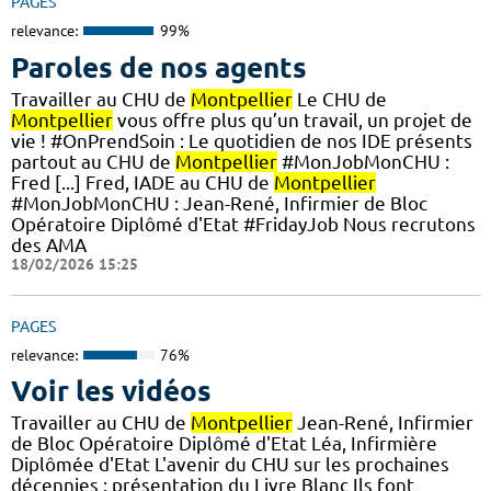
PAGES
relevance:
99%
Paroles de nos agents
Travailler au CHU de
Montpellier
Le CHU de
Montpellier
vous offre plus qu’un travail, un projet de
vie ! #OnPrendSoin : Le quotidien de nos IDE présents
partout au CHU de
Montpellier
#MonJobMonCHU :
Fred [...] Fred, IADE au CHU de
Montpellier
#MonJobMonCHU : Jean-René, Infirmier de Bloc
Opératoire Diplômé d'Etat #FridayJob Nous recrutons
des AMA
18/02/2026 15:25
PAGES
relevance:
76%
Voir les vidéos
Travailler au CHU de
Montpellier
Jean-René, Infirmier
de Bloc Opératoire Diplômé d'Etat Léa, Infirmière
Diplômée d'Etat L'avenir du CHU sur les prochaines
décennies : présentation du Livre Blanc Ils font