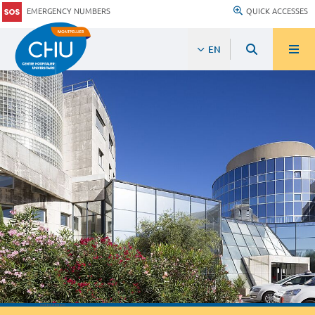
EMERGENCY NUMBERS
QUICK ACCESSES
EN