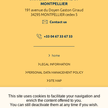
MONTPELLIER
191 avenue du Doyen Gaston Giraud
34295 MONTPELLIER cedex 5
Contact us
+33 04 67 33 67 33
home
LEGAL INFORMATION
PERSONAL DATA MANAGEMENT POLICY
SITE MAP
GLOSSARY
This site uses cookies to facilitate your navigation and
COOKIES MANAGEMENT
enrich the content offered to you.
You can still deactivate them at any time if you wish.