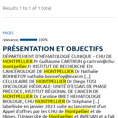
Results 1 to 1 of 1 total
PAGES
relevance:
100%
PRÉSENTATION ET OBJECTIFS
DÉPARTEMENT D’HÉMATOLOGIE CLINIQUE – CHU DE
MONTPELLIER
Pr Guillaume CARTRON g-cartron@chu-
montpellier
.fr INSTITUT DE RECHERCHE EN
CANCÉROLOGIE DE
MONTPELLIER
Dr Nathalie
BONNEFOY nathalie.bonnefoy@inserm [...]
CELLULAIRE DE
MONTPELLIER
Dr Diego TOSI
ONCOLOGIE MÉDICALE- UNITÉ D'ESSAIS DE PHASE
PRÉCOCE, INSTITUT RÉGIONAL DE CANCER DE
MONTPELLIER
Dr Caroline BRET HEMATOLOGIE
BIOLOGIE, CHU
MONTPELLIER
Dr Stéphane [...]
labellisée en janvier 2023 suite au lancement d’un
Appel d’offres par les CHU de
Montpellier
et de
Nîmes, l’Université de
Montpellier
et AVIESAN et a fait