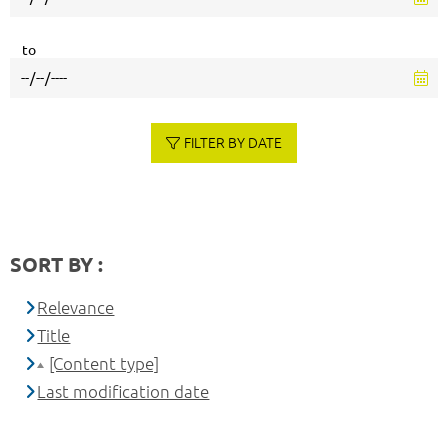
to
FILTER BY DATE
SORT BY :
Relevance
Title
[Content type]
Last modification date