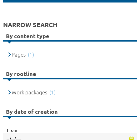
NARROW SEARCH
By content type
Pages
(1)
By rootline
Work packages
(1)
By date of creation
From