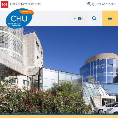
EMERGENCY NUMBERS
QUICK ACCESSES
EN