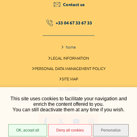
Contact us
+33 04 67 33 67 33
home
LEGAL INFORMATION
PERSONAL DATA MANAGEMENT POLICY
SITE MAP
GLOSSARY
This site uses cookies to facilitate your navigation and
COOKIES MANAGEMENT
enrich the content offered to you.
You can still deactivate them at any time if you wish.
OK, accept all
Deny all cookies
Personalize