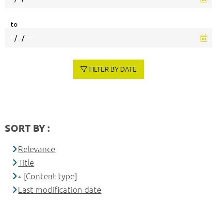
to
FILTER BY DATE
SORT BY :
Relevance
Title
[Content type]
Last modification date