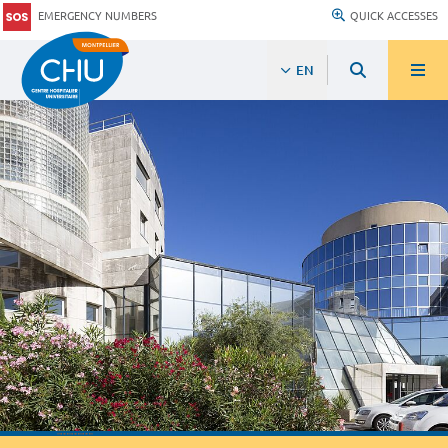
EMERGENCY NUMBERS
QUICK ACCESSES
EN