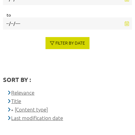
to
FILTER BY DATE
SORT BY :
Relevance
Title
[Content type]
Last modification date