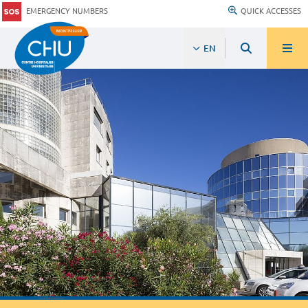
EMERGENCY NUMBERS
QUICK ACCESSES
EN