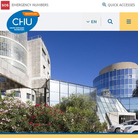
EMERGENCY NUMBERS
QUICK ACCESSES
EN