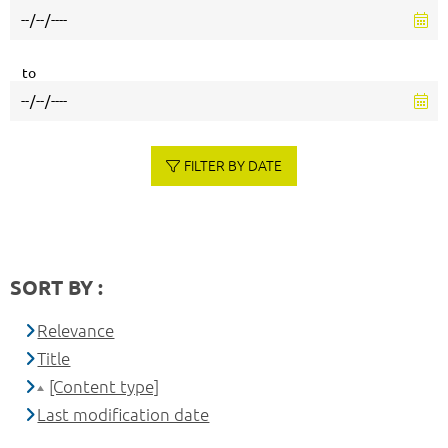
to
FILTER BY DATE
SORT BY :
Relevance
Title
[Content type]
Last modification date