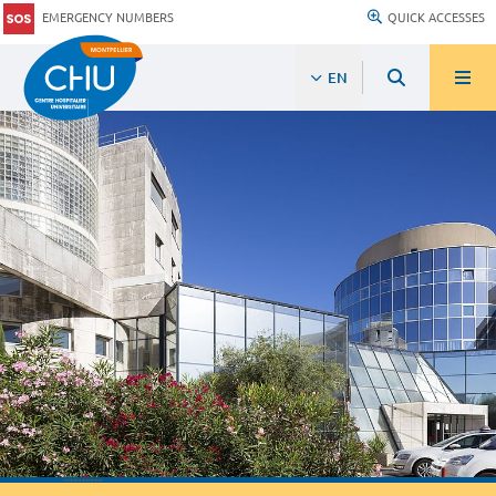
EMERGENCY NUMBERS
QUICK ACCESSES
EN