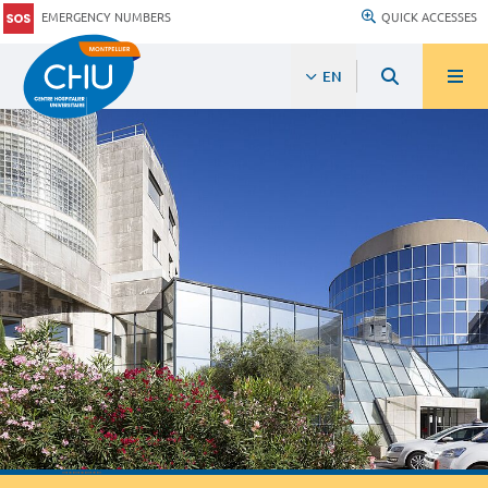
EMERGENCY NUMBERS
QUICK ACCESSES
EN