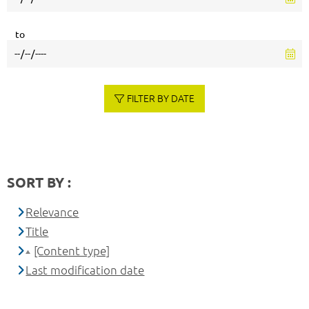
to
FILTER BY DATE
SORT BY :
Relevance
Title
[Content type]
Last modification date