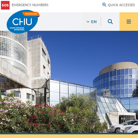
EMERGENCY NUMBERS
QUICK ACCESSES
EN