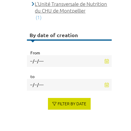
L'Unité Transversale de Nutrition
du CHU de Montpellier
(1)
By date of creation
From
to
FILTER BY DATE