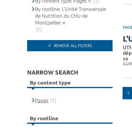
By content type: Pages
(1)
By rootline: L'Unité Transversale
de Nutrition du CHU de
Montpellier
PAG
(1)
L'
REMOVE ALL FILTERS
UTN
dépi
so
12/0
NARROW SEARCH
By content type
Pages
(1)
By rootline