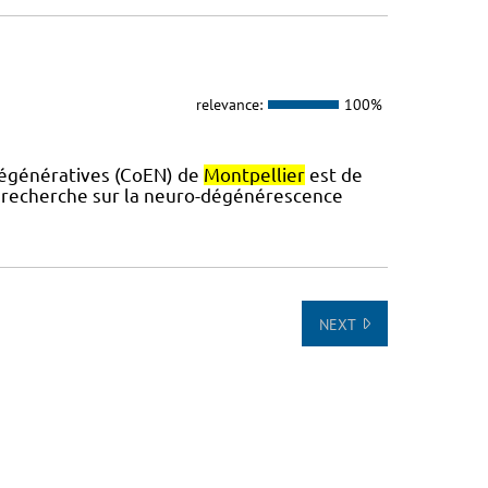
relevance:
100%
dégénératives (CoEN) de
Montpellier
est de
la recherche sur la neuro-dégénérescence
NEXT