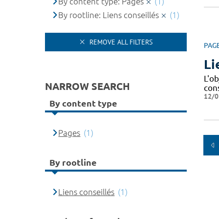
By content type: Pages
(1)
By rootline: Liens conseillés
(1)
REMOVE ALL FILTERS
PAG
Li
L'o
NARROW SEARCH
con
12/0
By content type
Pages
(1)
By rootline
Liens conseillés
(1)