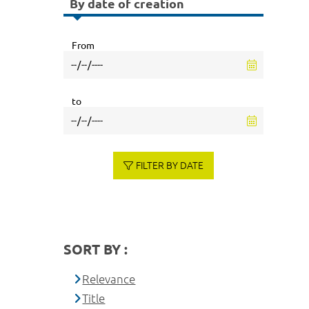
By date of creation
From
to
FILTER BY DATE
SORT BY :
Relevance
Title